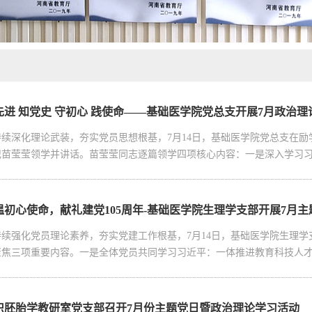
先进 知党史 守初心 践使命——基础医学院党总支开展7月政治理
持续深化理论武装，夯实党员思想根基，7月14日，基础医学院党总支在励学
记苗莹莹领学并讲话。苗莹莹同志逐篇领学四项核心内容：一是深入学习习近
温初心使命，献礼建党105周年-基础医学院生理学支部开展7月
持续强化党员理论素养，夯实党建工作根基，7月14日，基础医学院生理学支
聚焦三项重要内容。一是全体党员共同学习习近平：一体推进教育科技人才发
织胚胎学教研室党支部召开7月份主题党日暨政治理论学习活动