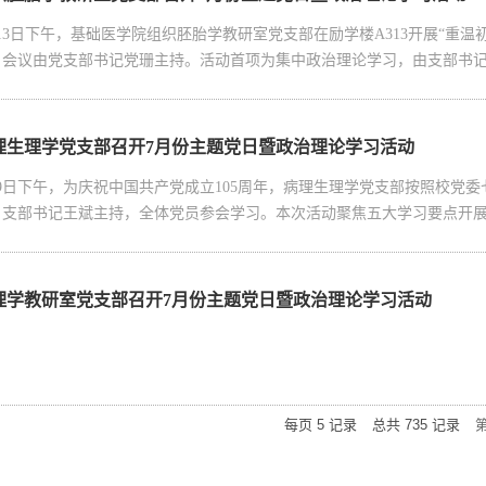
13日下午，基础医学院组织胚胎学教研室党支部在励学楼A313开展“重温
，会议由党支部书记党珊主持。活动首项为集中政治理论学习，由支部书记.
理生理学党支部召开7月份主题党日暨政治理论学习活动
9日下午，为庆祝中国共产党成立105周年，病理生理学党支部按照校党委
，支部书记王斌主持，全体党员参会学习。本次活动聚焦五大学习要点开展集
理学教研室党支部召开7月份主题党日暨政治理论学习活动
每页
5
记录
总共
735
记录