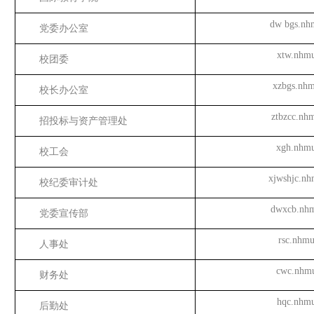
dw bgs.nh
党委办公室
xtw.nhmu
校团委
xzbgs.nhm
校长办公室
ztbzcc.nh
招投标与资产管理处
xgh.nhmu
校工会
xjwshjc.nh
校纪委审计处
dwxcb.nhm
党委宣传部
rsc.nhmu
人事处
cwc.nhmu
财务处
hqc.nhmu
后勤处