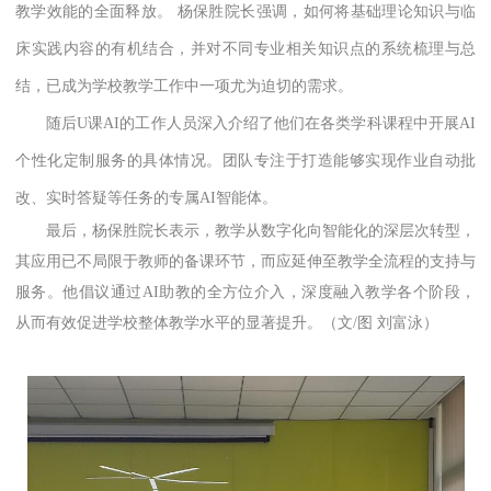
教学效能的全面释放。 杨保胜院长强调，如何将基础理论知识与临
床实践内容的有机结合，并对不同专业相关知识点的系统梳理与总
结，已成为学校教学工作中一项尤为迫切的需求。
随后U课AI的工作人员深入介绍了他们在各类学科课程中开展AI
个性化定制服务的具体情况。团队专注于打造能够实现作业自动批
改、实时答疑等任务的专属AI智能体。
最后，杨保胜院长表示，教学从数字化向智能化的深层次转型，
其应用已不局限于教师的备课环节，而应延伸至教学全流程的支持与
服务。他倡议通过AI助教的全方位介入，深度融入教学各个阶段，
从而有效促进学校整体教学水平的显著提升。（文/图 刘富泳）